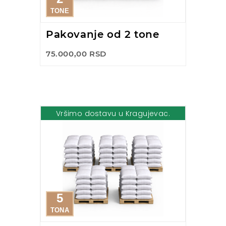
TONE
Pakovanje od 2 tone
75.000,00 RSD
Vršimo dostavu u Kragujevac.
5
TONA