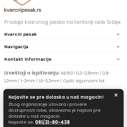
Prodaja kvarcnog peska na teritoriji cele Srbije.
Kvarcni pesak
Navigacija
Kontakt informacije
Izveštaji o ispitivanju:
KB150
|
0,3-0,8mm
|
0,8-
1,2mm
|
1-2mm
|
1,6-3,2mm
|
Opšti sigurnosni list
×
Najavite se pre dolaska u naš magacin!
Zbog organizacije utovara i provere
Kvarcni Pesak ©
2026 |
Mapa sajta
| Developed by
Young Soft
dostupnosti robe, obavezna je najava pre
dolaska u naš magacin.
Najavite se:
061/21-60-438