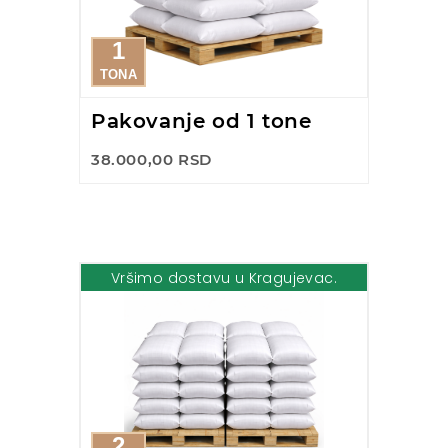
1
TONA
Pakovanje od 1 tone
38.000,00 RSD
Vršimo dostavu u Kragujevac.
2