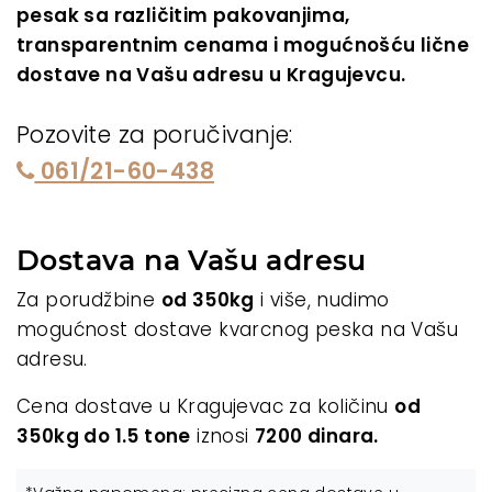
pesak sa različitim pakovanjima,
transparentnim cenama i mogućnošću lične
dostave na Vašu adresu u Kragujevcu.
Pozovite za poručivanje:
061/21-60-438
Dostava na Vašu adresu
Za porudžbine
od 350kg
i više, nudimo
mogućnost dostave kvarcnog peska na Vašu
adresu.
Cena dostave u Kragujevac za količinu
od
350kg do 1.5 tone
iznosi
7200 dinara.