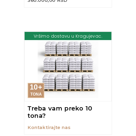
360.000,00 RSD
Vršimo dostavu u Kragujevac.
10+
TONA
Treba vam preko 10
tona?
Kontaktirajte nas