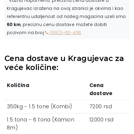
*Važna napomena: precizna cena dostave u
Kragujevac izražena na ovoj stranici je okvirna i kao
referentnu udaljenost od našeg magacina uzeli smo
60 km
, preciznu cenu dostave možete dobiti
pozivom na broj
061/21-60-438
.
Cena dostave u Kragujevac za
veće količine:
Količina
Cena
dostave
350kg - 1.5 tone (Kombi)
7200 rsd
1.5 tona - 6 tona (Kamion
12000 rsd
8m)