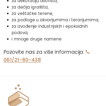
za dekoraciju dvorišta,
za dečija igrališta,
za veštačke terene,
za podloge u akvarijumima i terarijumima,
za izvođenje industrijskih i epoksidnih
podova,
i mnoge druge namene
Pozovite nas za više informacija:
061/21-60-438