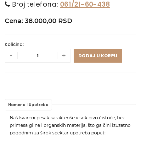
Broj telefona:
061/21-60-438
Cena: 38.000,00 RSD
Količina:
-
+
DODAJ U KORPU
Namena I Upotreba
Naš kvarcni pesak karakteriše visok nivo čistoće, bez
primesa gline i organskih materija, što ga čini izuzetno
pogodnim za širok spektar upotreba poput: