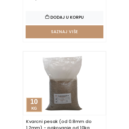
DODAJ U KORPU
SAZNAJ VIŠE
10
KG
Kvarcni pesak (od 0.8mm do
1.2mm) - pakovanje od 10kg