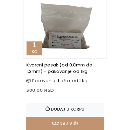
1
KG
Kvarcni pesak (od 0.8mm do
1.2mm) - pakovanje od 1kg
📦 Pakovanje: 1 džak od 1 kg
300,00 RSD
DODAJ U KORPU
SAZNAJ VIŠE