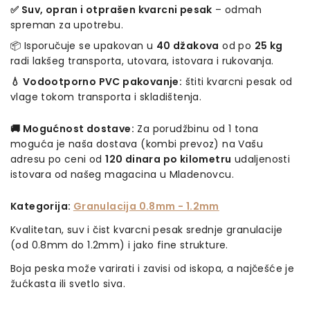
✅ Suv, opran i otprašen kvarcni pesak
– odmah
spreman za upotrebu.
📦 Isporučuje se upakovan u
40 džakova
od po
25 kg
radi lakšeg transporta, utovara, istovara i rukovanja.
💧 Vodootporno PVC pakovanje:
štiti kvarcni pesak od
vlage tokom transporta i skladištenja.
🚚 Mogućnost dostave:
Za porudžbinu od 1 tona
moguća je naša dostava (kombi prevoz) na Vašu
adresu po ceni od
120 dinara po kilometru
udaljenosti
istovara od našeg magacina u Mladenovcu.
Kategorija:
Granulacija 0.8mm - 1.2mm
Kvalitetan, suv i čist kvarcni pesak srednje granulacije
(od 0.8mm do 1.2mm) i jako fine strukture.
Boja peska može varirati i zavisi od iskopa, a najčešće je
žućkasta ili svetlo siva.