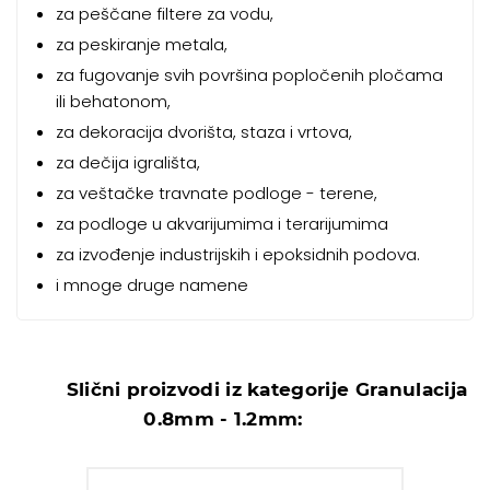
za peščane filtere za vodu,
za peskiranje metala,
za fugovanje svih površina popločenih pločama
ili behatonom,
za dekoracija dvorišta, staza i vrtova,
za dečija igrališta,
za veštačke travnate podloge - terene,
za podloge u akvarijumima i terarijumima
za izvođenje industrijskih i epoksidnih podova.
i mnoge druge namene
Slični proizvodi iz kategorije Granulacija
0.8mm - 1.2mm: