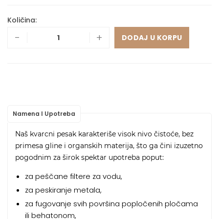
Količina:
-
+
DODAJ U KORPU
Namena I Upotreba
Naš kvarcni pesak karakteriše visok nivo čistoće, bez
primesa gline i organskih materija, što ga čini izuzetno
pogodnim za širok spektar upotreba poput:
za peščane filtere za vodu,
za peskiranje metala,
za fugovanje svih površina popločenih pločama
ili behatonom,