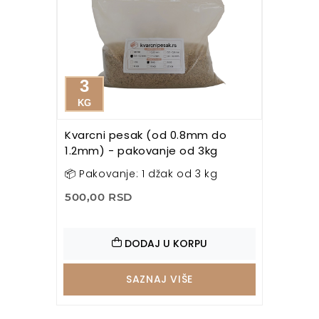
3
KG
Kvarcni pesak (od 0.8mm do
1.2mm) - pakovanje od 3kg
📦 Pakovanje: 1 džak od 3 kg
500,00 RSD
DODAJ U KORPU
SAZNAJ VIŠE