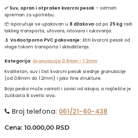
✅ Suv, opran i otprašen kvarcni pesak
– odmah
spreman za upotrebu.
📦 Isporučuje se upakovan u
8 džakova
od po
25 kg
radi
lakšeg transporta, utovara, istovara i rukovanja.
💧 Vodootporno PVC pakovanje:
štiti kvarcni pesak od
vlage tokom transporta i skladištenja.
Kategorija:
Granulacija 0.8mm - 1.2mm
Kvalitetan, suv i čist kvarcni pesak srednje granulacije
(od 0.8mm do 1.2mm) i jako fine strukture.
Boja peska može varirati i zavisi od iskopa, a najčešće je
žućkasta ili svetlo siva.
Broj telefona:
061/21-60-438
Cena: 10.000,00 RSD