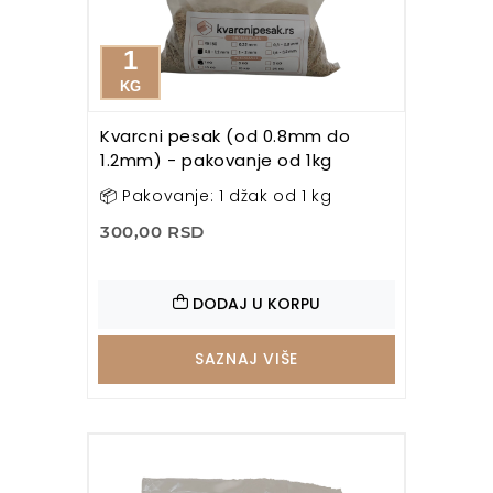
1
KG
Kvarcni pesak (od 0.8mm do
1.2mm) - pakovanje od 1kg
📦 Pakovanje: 1 džak od 1 kg
300,00 RSD
DODAJ U KORPU
SAZNAJ VIŠE